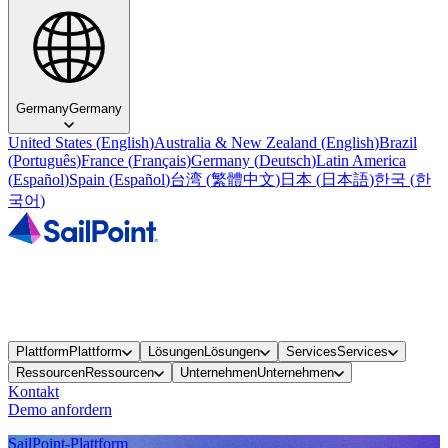
Germany
Germany
United States
(
English
)
Australia & New Zealand
(
English
)
Brazil
(
Português
)
France
(
Français
)
Germany
(
Deutsch
)
Latin America
(
Español
)
Spain
(
Español
)
台湾
(
繁體中文
)
日本
(
日本語
)
한국
(
한
국어
)
Plattform
Plattform
Lösungen
Lösungen
Services
Services
Ressourcen
Ressourcen
Unternehmen
Unternehmen
Kontakt
Demo anfordern
SailPoint-Plattform