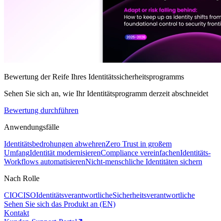
Bewertung der Reife Ihres Identitätssicherheitsprogramms
Sehen Sie sich an, wie Ihr Identitätsprogramm derzeit abschneidet
Bewertung durchführen
Anwendungsfälle
Identitätsbedrohungen abwehren
Zero Trust in großem
Umfang
Identität modernisieren
Compliance vereinfachen
Identitäts-
Workflows automatisieren
Nicht-menschliche Identitäten sichern
Nach Rolle
CIO
CISO
Identitätsverantwortliche
Sicherheitsverantwortliche
Sehen Sie sich das Produkt an (EN)
Kontakt