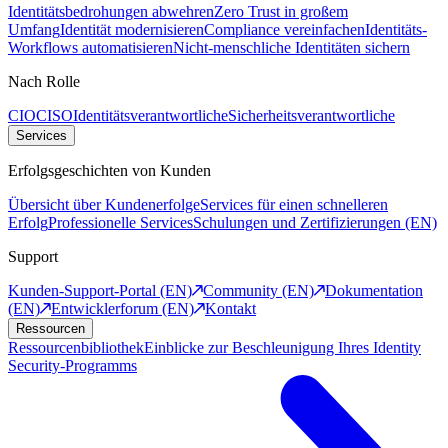
Identitätsbedrohungen abwehren
Zero Trust in großem
Umfang
Identität modernisieren
Compliance vereinfachen
Identitäts-
Workflows automatisieren
Nicht-menschliche Identitäten sichern
Nach Rolle
CIO
CISO
Identitätsverantwortliche
Sicherheitsverantwortliche
Services
Erfolgsgeschichten von Kunden
Übersicht über Kundenerfolge
Services für einen schnelleren
Erfolg
Professionelle Services
Schulungen und Zertifizierungen (EN)
Support
Kunden-Support-Portal (EN)
Community (EN)
Dokumentation
(EN)
Entwicklerforum (EN)
Kontakt
Ressourcen
Ressourcenbibliothek
Einblicke zur Beschleunigung Ihres Identity
Security-Programms