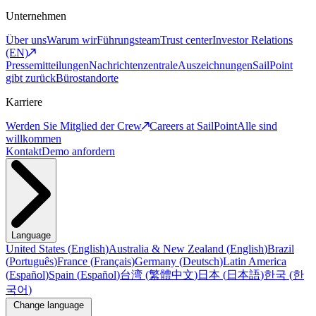
Unternehmen
Über uns
Warum wir
Führungsteam
Trust center
Investor Relations
(EN)
Pressemitteilungen
Nachrichtenzentrale
Auszeichnungen
SailPoint
gibt zurück
Bürostandorte
Karriere
Werden Sie Mitglied der Crew
Careers at SailPoint
Alle sind
willkommen
Kontakt
Demo anfordern
Language
United States
(
English
)
Australia & New Zealand
(
English
)
Brazil
(
Português
)
France
(
Français
)
Germany
(
Deutsch
)
Latin America
(
Español
)
Spain
(
Español
)
台湾
(
繁體中文
)
日本
(
日本語
)
한국
(
한
국어
)
Change language