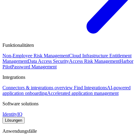
Funktionalitäten
Non-Employee Risk Management
Cloud Infrastructure Entitlement
Management
Data Access Security
Access Risk Management
Harbor
Pilot
Password Management
Integrations
Connectors & integrations overview
Find Integrations
AI-powered
application onboarding
Accelerated application management
Software solutions
IdentityIQ
Lösungen
Anwendungsfälle