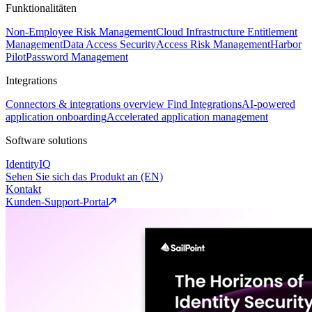
Funktionalitäten
Non-Employee Risk Management
Cloud Infrastructure Entitlement
Management
Data Access Security
Access Risk Management
Harbor
Pilot
Password Management
Integrations
Connectors & integrations overview
Find Integrations
AI-powered
application onboarding
Accelerated application management
Software solutions
IdentityIQ
Sehen Sie sich das Produkt an (EN)
Kontakt
Kunden-Support-Portal