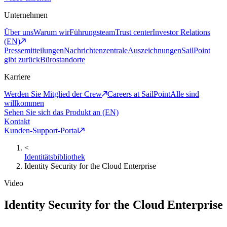
Unternehmen
Über uns
Warum wir
Führungsteam
Trust center
Investor Relations
(EN)
Pressemitteilungen
Nachrichtenzentrale
Auszeichnungen
SailPoint
gibt zurück
Bürostandorte
Karriere
Werden Sie Mitglied der Crew
Careers at SailPoint
Alle sind
willkommen
Sehen Sie sich das Produkt an (EN)
Kontakt
Kunden-Support-Portal
<
Identitätsbibliothek
Identity Security for the Cloud Enterprise
Video
Identity Security for the Cloud Enterprise