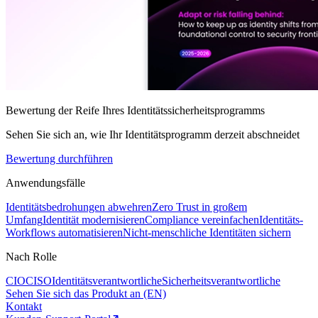
Bewertung der Reife Ihres Identitätssicherheitsprogramms
Sehen Sie sich an, wie Ihr Identitätsprogramm derzeit abschneidet
Bewertung durchführen
Anwendungsfälle
Identitätsbedrohungen abwehren
Zero Trust in großem
Umfang
Identität modernisieren
Compliance vereinfachen
Identitäts-
Workflows automatisieren
Nicht-menschliche Identitäten sichern
Nach Rolle
CIO
CISO
Identitätsverantwortliche
Sicherheitsverantwortliche
Sehen Sie sich das Produkt an (EN)
Kontakt