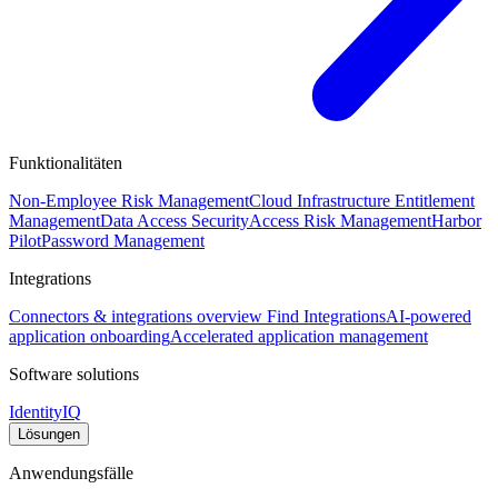
Funktionalitäten
Non-Employee Risk Management
Cloud Infrastructure Entitlement
Management
Data Access Security
Access Risk Management
Harbor
Pilot
Password Management
Integrations
Connectors & integrations overview
Find Integrations
AI-powered
application onboarding
Accelerated application management
Software solutions
IdentityIQ
Lösungen
Anwendungsfälle