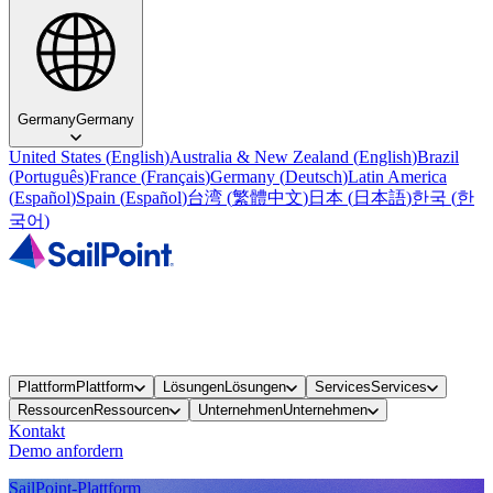
Germany
Germany
United States
(
English
)
Australia & New Zealand
(
English
)
Brazil
(
Português
)
France
(
Français
)
Germany
(
Deutsch
)
Latin America
(
Español
)
Spain
(
Español
)
台湾
(
繁體中文
)
日本
(
日本語
)
한국
(
한
국어
)
Plattform
Plattform
Lösungen
Lösungen
Services
Services
Ressourcen
Ressourcen
Unternehmen
Unternehmen
Kontakt
Demo anfordern
SailPoint-Plattform