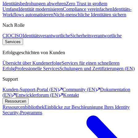
Identitätsbedrohungen abwehren
Zero Trust in großem
Umfang
Identität modernisieren
Compliance vereinfachen
Identitäts-
Workflows automatisieren
Nicht-menschliche Identitäten sichern
Nach Rolle
CIO
CISO
Identitätsverantwortliche
Sicherheitsverantwortliche
Services
Erfolgsgeschichten von Kunden
Übersicht über Kundenerfolge
Services für einen schnelleren
Erfolg
Professionelle Services
Schulungen und Zertifizierungen (EN)
Support
Kunden-Support-Portal (EN)
Community (EN)
Dokumentation
(EN)
Entwicklerforum (EN)
Kontakt
Ressourcen
Ressourcenbibliothek
Einblicke zur Beschleunigung Ihres Identity
Security-Programms