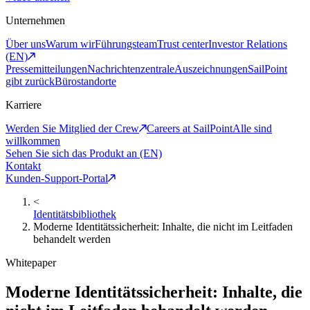
Unternehmen
Über uns
Warum wir
Führungsteam
Trust center
Investor Relations
(EN)
Pressemitteilungen
Nachrichtenzentrale
Auszeichnungen
SailPoint
gibt zurück
Bürostandorte
Karriere
Werden Sie Mitglied der Crew
Careers at SailPoint
Alle sind
willkommen
Sehen Sie sich das Produkt an (EN)
Kontakt
Kunden-Support-Portal
<
Identitätsbibliothek
Moderne Identitätssicherheit: Inhalte, die nicht im Leitfaden
behandelt werden
Whitepaper
Moderne Identitätssicherheit: Inhalte, die