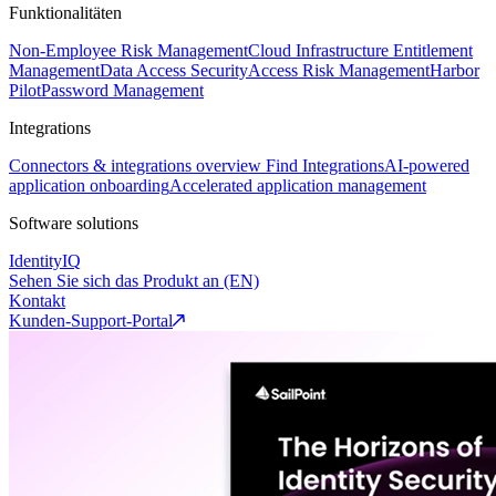
Funktionalitäten
Non-Employee Risk Management
Cloud Infrastructure Entitlement
Management
Data Access Security
Access Risk Management
Harbor
Pilot
Password Management
Integrations
Connectors & integrations overview
Find Integrations
AI-powered
application onboarding
Accelerated application management
Software solutions
IdentityIQ
Sehen Sie sich das Produkt an (EN)
Kontakt
Kunden-Support-Portal