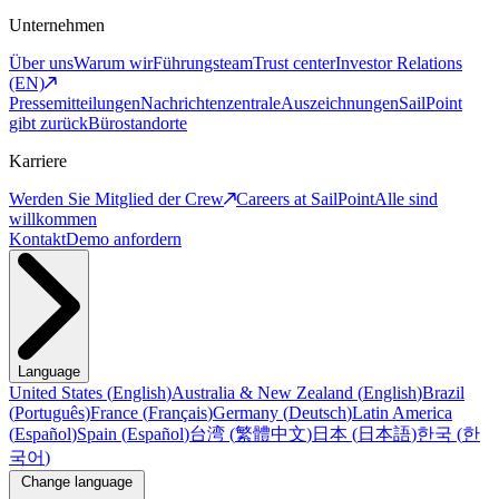
Unternehmen
Über uns
Warum wir
Führungsteam
Trust center
Investor Relations
(EN)
Pressemitteilungen
Nachrichtenzentrale
Auszeichnungen
SailPoint
gibt zurück
Bürostandorte
Karriere
Werden Sie Mitglied der Crew
Careers at SailPoint
Alle sind
willkommen
Kontakt
Demo anfordern
Language
United States
(
English
)
Australia & New Zealand
(
English
)
Brazil
(
Português
)
France
(
Français
)
Germany
(
Deutsch
)
Latin America
(
Español
)
Spain
(
Español
)
台湾
(
繁體中文
)
日本
(
日本語
)
한국
(
한
국어
)
Change language