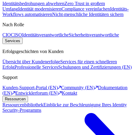
Identitätsbedrohungen abwehren
Zero Trust in großem
Umfang
Identität modernisieren
Compliance vereinfachen
Identitäts-
Workflows automatisieren
Nicht-menschliche Identitäten sichern
Nach Rolle
CIO
CISO
Identitätsverantwortliche
Sicherheitsverantwortliche
Services
Erfolgsgeschichten von Kunden
Übersicht über Kundenerfolge
Services für einen schnelleren
Erfolg
Professionelle Services
Schulungen und Zertifizierungen (EN)
Support
Kunden-Support-Portal (EN)
Community (EN)
Dokumentation
(EN)
Entwicklerforum (EN)
Kontakt
Ressourcen
Ressourcenbibliothek
Einblicke zur Beschleunigung Ihres Identity
Security-Programms