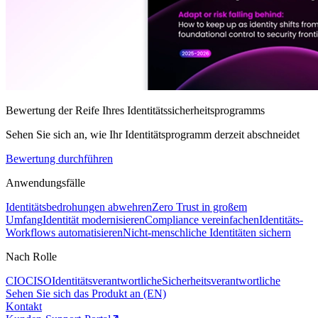
Bewertung der Reife Ihres Identitätssicherheitsprogramms
Sehen Sie sich an, wie Ihr Identitätsprogramm derzeit abschneidet
Bewertung durchführen
Anwendungsfälle
Identitätsbedrohungen abwehren
Zero Trust in großem
Umfang
Identität modernisieren
Compliance vereinfachen
Identitäts-
Workflows automatisieren
Nicht-menschliche Identitäten sichern
Nach Rolle
CIO
CISO
Identitätsverantwortliche
Sicherheitsverantwortliche
Sehen Sie sich das Produkt an (EN)
Kontakt