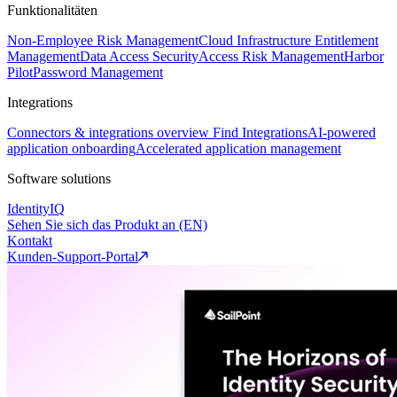
Funktionalitäten
Non-Employee Risk Management
Cloud Infrastructure Entitlement
Management
Data Access Security
Access Risk Management
Harbor
Pilot
Password Management
Integrations
Connectors & integrations overview
Find Integrations
AI-powered
application onboarding
Accelerated application management
Software solutions
IdentityIQ
Sehen Sie sich das Produkt an (EN)
Kontakt
Kunden-Support-Portal