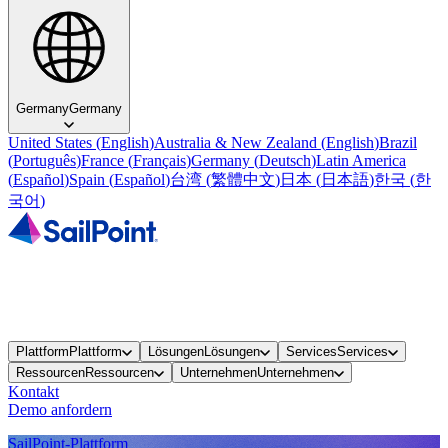
Germany
Germany
United States
(
English
)
Australia & New Zealand
(
English
)
Brazil
(
Português
)
France
(
Français
)
Germany
(
Deutsch
)
Latin America
(
Español
)
Spain
(
Español
)
台湾
(
繁體中文
)
日本
(
日本語
)
한국
(
한
국어
)
Plattform
Plattform
Lösungen
Lösungen
Services
Services
Ressourcen
Ressourcen
Unternehmen
Unternehmen
Kontakt
Demo anfordern
SailPoint-Plattform