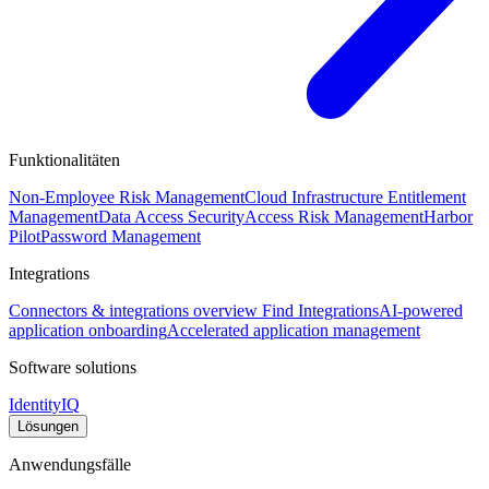
Funktionalitäten
Non-Employee Risk Management
Cloud Infrastructure Entitlement
Management
Data Access Security
Access Risk Management
Harbor
Pilot
Password Management
Integrations
Connectors & integrations overview
Find Integrations
AI-powered
application onboarding
Accelerated application management
Software solutions
IdentityIQ
Lösungen
Anwendungsfälle