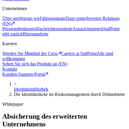
Unternehmen
Über uns
Warum wir
Führungsteam
Trust center
Investor Relations
(EN)
Pressemitteilungen
Nachrichtenzentrale
Auszeichnungen
SailPoint
gibt zurück
Bürostandorte
Karriere
Werden Sie Mitglied der Crew
Careers at SailPoint
Alle sind
willkommen
Sehen Sie sich das Produkt an (EN)
Kontakt
Kunden-Support-Portal
<
Identitätsbibliothek
Die Identitätslücke im Risikomanagement durch Drittanbieter
Whitepaper
Absicherung des erweiterten
Unternehmens