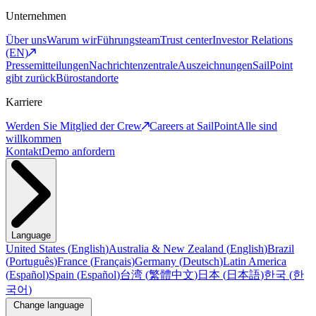
Unternehmen
Über uns
Warum wir
Führungsteam
Trust center
Investor Relations
(EN)
Pressemitteilungen
Nachrichtenzentrale
Auszeichnungen
SailPoint
gibt zurück
Bürostandorte
Karriere
Werden Sie Mitglied der Crew
Careers at SailPoint
Alle sind
willkommen
Kontakt
Demo anfordern
Language
United States
(
English
)
Australia & New Zealand
(
English
)
Brazil
(
Português
)
France
(
Français
)
Germany
(
Deutsch
)
Latin America
(
Español
)
Spain
(
Español
)
台湾
(
繁體中文
)
日本
(
日本語
)
한국
(
한
국어
)
Change language