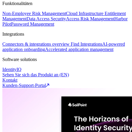
Funktionalitäten
Non-Employee Risk Management
Cloud Infrastructure Entitlement
Management
Data Access Security
Access Risk Management
Harbor
Pilot
Password Management
Integrations
Connectors & integrations overview
Find Integrations
AI-powered
application onboarding
Accelerated application management
Software solutions
IdentityIQ
Sehen Sie sich das Produkt an (EN)
Kontakt
Kunden-Support-Portal