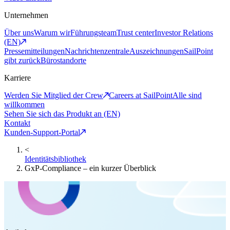
Unternehmen
Über uns
Warum wir
Führungsteam
Trust center
Investor Relations
(EN)
Pressemitteilungen
Nachrichtenzentrale
Auszeichnungen
SailPoint
gibt zurück
Bürostandorte
Karriere
Werden Sie Mitglied der Crew
Careers at SailPoint
Alle sind
willkommen
Sehen Sie sich das Produkt an (EN)
Kontakt
Kunden-Support-Portal
<
Identitätsbibliothek
GxP-Compliance – ein kurzer Überblick