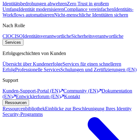
Identitätsbedrohungen abwehren
Zero Trust in großem
Umfang
Identität modernisieren
Compliance vereinfachen
Identitäts-
Workflows automatisieren
Nicht-menschliche Identitäten sichern
Nach Rolle
CIO
CISO
Identitätsverantwortliche
Sicherheitsverantwortliche
Services
Erfolgsgeschichten von Kunden
Übersicht über Kundenerfolge
Services für einen schnelleren
Erfolg
Professionelle Services
Schulungen und Zertifizierungen (EN)
Support
Kunden-Support-Portal (EN)
Community (EN)
Dokumentation
(EN)
Entwicklerforum (EN)
Kontakt
Ressourcen
Ressourcenbibliothek
Einblicke zur Beschleunigung Ihres Identity
Security-Programms