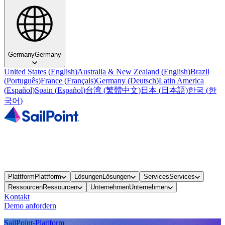
Germany
Germany
United States
(
English
)
Australia & New Zealand
(
English
)
Brazil
(
Português
)
France
(
Français
)
Germany
(
Deutsch
)
Latin America
(
Español
)
Spain
(
Español
)
台湾
(
繁體中文
)
日本
(
日本語
)
한국
(
한
국어
)
Plattform
Plattform
Lösungen
Lösungen
Services
Services
Ressourcen
Ressourcen
Unternehmen
Unternehmen
Kontakt
Demo anfordern
SailPoint-Plattform