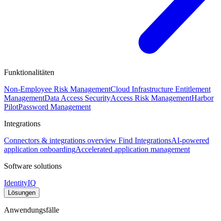
Funktionalitäten
Non-Employee Risk Management
Cloud Infrastructure Entitlement
Management
Data Access Security
Access Risk Management
Harbor
Pilot
Password Management
Integrations
Connectors & integrations overview
Find Integrations
AI-powered
application onboarding
Accelerated application management
Software solutions
IdentityIQ
Lösungen
Anwendungsfälle