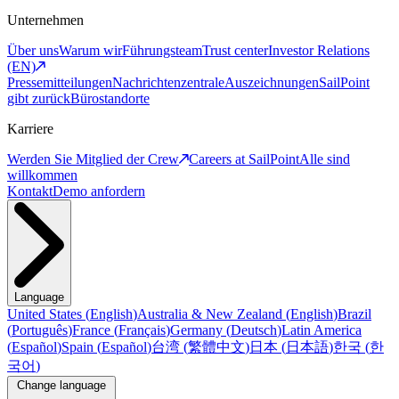
Unternehmen
Über uns
Warum wir
Führungsteam
Trust center
Investor Relations
(EN)
Pressemitteilungen
Nachrichtenzentrale
Auszeichnungen
SailPoint
gibt zurück
Bürostandorte
Karriere
Werden Sie Mitglied der Crew
Careers at SailPoint
Alle sind
willkommen
Kontakt
Demo anfordern
Language
United States
(
English
)
Australia & New Zealand
(
English
)
Brazil
(
Português
)
France
(
Français
)
Germany
(
Deutsch
)
Latin America
(
Español
)
Spain
(
Español
)
台湾
(
繁體中文
)
日本
(
日本語
)
한국
(
한
국어
)
Change language