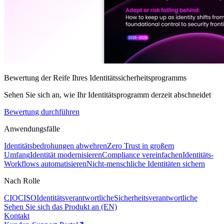
Bewertung der Reife Ihres Identitätssicherheitsprogramms
Sehen Sie sich an, wie Ihr Identitätsprogramm derzeit abschneidet
Bewertung durchführen
Anwendungsfälle
Identitätsbedrohungen abwehren
Zero Trust in großem
Umfang
Identität modernisieren
Compliance vereinfachen
Identitäts-
Workflows automatisieren
Nicht-menschliche Identitäten sichern
Nach Rolle
CIO
CISO
Identitätsverantwortliche
Sicherheitsverantwortliche
Sehen Sie sich das Produkt an (EN)
Kontakt