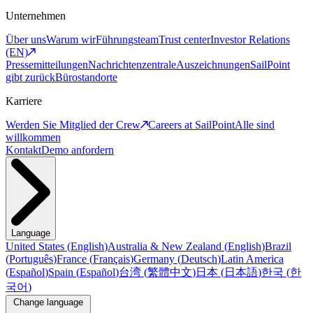
Unternehmen
Über uns
Warum wir
Führungsteam
Trust center
Investor Relations
(EN)
Pressemitteilungen
Nachrichtenzentrale
Auszeichnungen
SailPoint
gibt zurück
Bürostandorte
Karriere
Werden Sie Mitglied der Crew
Careers at SailPoint
Alle sind
willkommen
Kontakt
Demo anfordern
Language
United States
(
English
)
Australia & New Zealand
(
English
)
Brazil
(
Português
)
France
(
Français
)
Germany
(
Deutsch
)
Latin America
(
Español
)
Spain
(
Español
)
台湾
(
繁體中文
)
日本
(
日本語
)
한국
(
한
국어
)
Change language