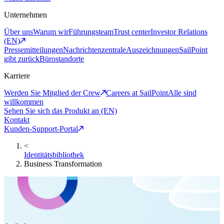
Unternehmen
Über uns
Warum wir
Führungsteam
Trust center
Investor Relations
(EN)
Pressemitteilungen
Nachrichtenzentrale
Auszeichnungen
SailPoint
gibt zurück
Bürostandorte
Karriere
Werden Sie Mitglied der Crew
Careers at SailPoint
Alle sind
willkommen
Sehen Sie sich das Produkt an (EN)
Kontakt
Kunden-Support-Portal
<
Identitätsbibliothek
Business Transformation