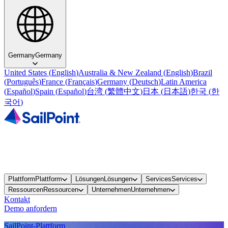
Germany
Germany
United States
(
English
)
Australia & New Zealand
(
English
)
Brazil
(
Português
)
France
(
Français
)
Germany
(
Deutsch
)
Latin America
(
Español
)
Spain
(
Español
)
台湾
(
繁體中文
)
日本
(
日本語
)
한국
(
한
국어
)
Plattform
Plattform
Lösungen
Lösungen
Services
Services
Ressourcen
Ressourcen
Unternehmen
Unternehmen
Kontakt
Demo anfordern
SailPoint-Plattform