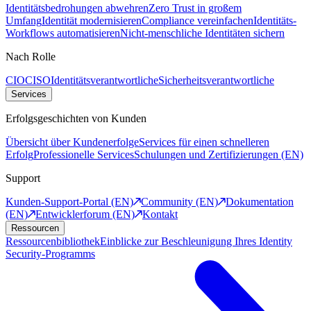
Identitätsbedrohungen abwehren
Zero Trust in großem
Umfang
Identität modernisieren
Compliance vereinfachen
Identitäts-
Workflows automatisieren
Nicht-menschliche Identitäten sichern
Nach Rolle
CIO
CISO
Identitätsverantwortliche
Sicherheitsverantwortliche
Services
Erfolgsgeschichten von Kunden
Übersicht über Kundenerfolge
Services für einen schnelleren
Erfolg
Professionelle Services
Schulungen und Zertifizierungen (EN)
Support
Kunden-Support-Portal (EN)
Community (EN)
Dokumentation
(EN)
Entwicklerforum (EN)
Kontakt
Ressourcen
Ressourcenbibliothek
Einblicke zur Beschleunigung Ihres Identity
Security-Programms