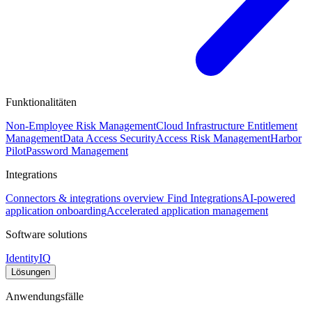
Funktionalitäten
Non-Employee Risk Management
Cloud Infrastructure Entitlement
Management
Data Access Security
Access Risk Management
Harbor
Pilot
Password Management
Integrations
Connectors & integrations overview
Find Integrations
AI-powered
application onboarding
Accelerated application management
Software solutions
IdentityIQ
Lösungen
Anwendungsfälle