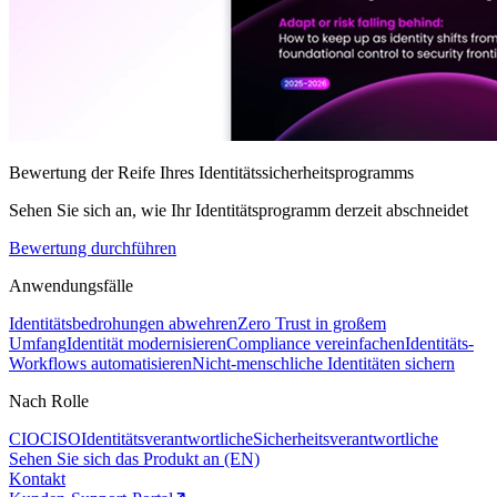
Bewertung der Reife Ihres Identitätssicherheitsprogramms
Sehen Sie sich an, wie Ihr Identitätsprogramm derzeit abschneidet
Bewertung durchführen
Anwendungsfälle
Identitätsbedrohungen abwehren
Zero Trust in großem
Umfang
Identität modernisieren
Compliance vereinfachen
Identitäts-
Workflows automatisieren
Nicht-menschliche Identitäten sichern
Nach Rolle
CIO
CISO
Identitätsverantwortliche
Sicherheitsverantwortliche
Sehen Sie sich das Produkt an (EN)
Kontakt