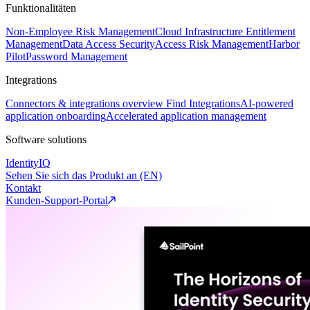
Funktionalitäten
Non-Employee Risk Management
Cloud Infrastructure Entitlement
Management
Data Access Security
Access Risk Management
Harbor
Pilot
Password Management
Integrations
Connectors & integrations overview
Find Integrations
AI-powered
application onboarding
Accelerated application management
Software solutions
IdentityIQ
Sehen Sie sich das Produkt an (EN)
Kontakt
Kunden-Support-Portal