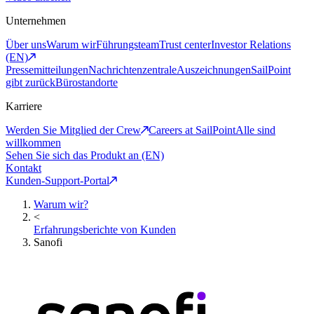
Unternehmen
Über uns
Warum wir
Führungsteam
Trust center
Investor Relations
(EN)
Pressemitteilungen
Nachrichtenzentrale
Auszeichnungen
SailPoint
gibt zurück
Bürostandorte
Karriere
Werden Sie Mitglied der Crew
Careers at SailPoint
Alle sind
willkommen
Sehen Sie sich das Produkt an (EN)
Kontakt
Kunden-Support-Portal
Warum wir?
<
Erfahrungsberichte von Kunden
Sanofi