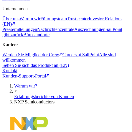
Unternehmen
Über uns
Warum wir
Führungsteam
Trust center
Investor Relations
(EN)
Pressemitteilungen
Nachrichtenzentrale
Auszeichnungen
SailPoint
gibt zurück
Bürostandorte
Karriere
Werden Sie Mitglied der Crew
Careers at SailPoint
Alle sind
willkommen
Sehen Sie sich das Produkt an (EN)
Kontakt
Kunden-Support-Portal
Warum wir?
<
Erfahrungsberichte von Kunden
NXP Semiconductors