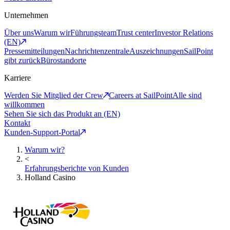
Unternehmen
Über uns
Warum wir
Führungsteam
Trust center
Investor Relations
(EN)
Pressemitteilungen
Nachrichtenzentrale
Auszeichnungen
SailPoint
gibt zurück
Bürostandorte
Karriere
Werden Sie Mitglied der Crew
Careers at SailPoint
Alle sind
willkommen
Sehen Sie sich das Produkt an (EN)
Kontakt
Kunden-Support-Portal
Warum wir?
<
Erfahrungsberichte von Kunden
Holland Casino