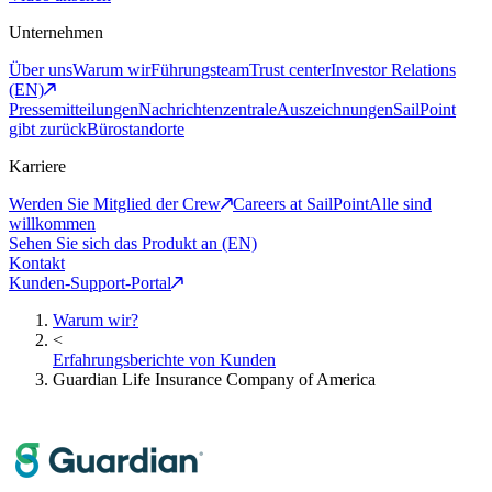
Unternehmen
Über uns
Warum wir
Führungsteam
Trust center
Investor Relations
(EN)
Pressemitteilungen
Nachrichtenzentrale
Auszeichnungen
SailPoint
gibt zurück
Bürostandorte
Karriere
Werden Sie Mitglied der Crew
Careers at SailPoint
Alle sind
willkommen
Sehen Sie sich das Produkt an (EN)
Kontakt
Kunden-Support-Portal
Warum wir?
<
Erfahrungsberichte von Kunden
Guardian Life Insurance Company of America