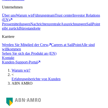
Unternehmen
Über uns
Warum wir
Führungsteam
Trust center
Investor Relations
(EN)
Pressemitteilungen
Nachrichtenzentrale
Auszeichnungen
SailPoint
gibt zurück
Bürostandorte
Karriere
Werden Sie Mitglied der Crew
Careers at SailPoint
Alle sind
willkommen
Sehen Sie sich das Produkt an (EN)
Kontakt
Kunden-Support-Portal
Warum wir?
<
Erfahrungsberichte von Kunden
ABN AMRO