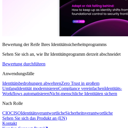
Bewertung der Reife Ihres Identitätssicherheitsprogramms
Sehen Sie sich an, wie Ihr Identitätsprogramm derzeit abschneidet
Bewertung durchführen
Anwendungsfälle
Identitätsbedrohungen abwehren
Zero Trust in großem
Umfang
Identität modernisieren
Compliance vereinfachen
Identitäts-
Workflows automatisieren
Nicht-menschliche Identitäten sichern
Nach Rolle
CIO
CISO
Identitätsverantwortliche
Sicherheitsverantwortliche
Sehen Sie sich das Produkt an (EN)
Kontakt