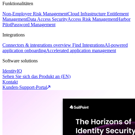
Funktionalitäten
Non-Employee Risk Management
Cloud Infrastructure Entitlement
Management
Data Access Security
Access Risk Management
Harbor
Pilot
Password Management
Integrations
Connectors & integrations overview
Find Integrations
AI-powered
application onboarding
Accelerated application management
Software solutions
IdentityIQ
Sehen Sie sich das Produkt an (EN)
Kontakt
Kunden-Support-Portal