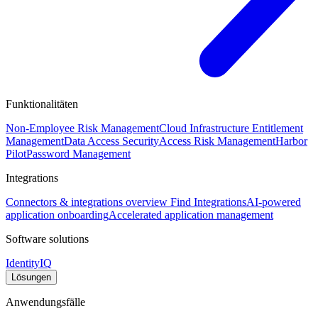
Funktionalitäten
Non-Employee Risk Management
Cloud Infrastructure Entitlement
Management
Data Access Security
Access Risk Management
Harbor
Pilot
Password Management
Integrations
Connectors & integrations overview
Find Integrations
AI-powered
application onboarding
Accelerated application management
Software solutions
IdentityIQ
Lösungen
Anwendungsfälle