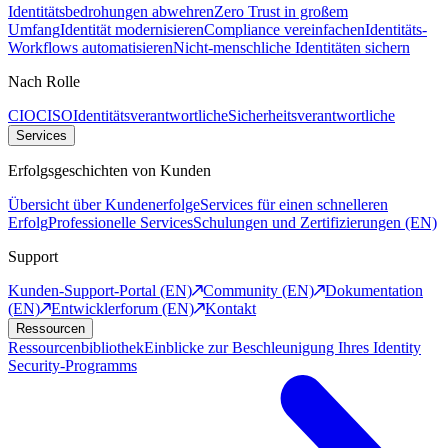
Identitätsbedrohungen abwehren
Zero Trust in großem
Umfang
Identität modernisieren
Compliance vereinfachen
Identitäts-
Workflows automatisieren
Nicht-menschliche Identitäten sichern
Nach Rolle
CIO
CISO
Identitätsverantwortliche
Sicherheitsverantwortliche
Services
Erfolgsgeschichten von Kunden
Übersicht über Kundenerfolge
Services für einen schnelleren
Erfolg
Professionelle Services
Schulungen und Zertifizierungen (EN)
Support
Kunden-Support-Portal (EN)
Community (EN)
Dokumentation
(EN)
Entwicklerforum (EN)
Kontakt
Ressourcen
Ressourcenbibliothek
Einblicke zur Beschleunigung Ihres Identity
Security-Programms