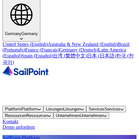
Germany
Germany
United States
(
English
)
Australia & New Zealand
(
English
)
Brazil
(
Português
)
France
(
Français
)
Germany
(
Deutsch
)
Latin America
(
Español
)
Spain
(
Español
)
台湾
(
繁體中文
)
日本
(
日本語
)
한국
(
한
국어
)
Plattform
Plattform
Lösungen
Lösungen
Services
Services
Ressourcen
Ressourcen
Unternehmen
Unternehmen
Kontakt
Demo anfordern
SailPoint-Plattform