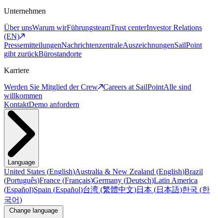
Unternehmen
Über uns
Warum wir
Führungsteam
Trust center
Investor Relations
(EN)
Pressemitteilungen
Nachrichtenzentrale
Auszeichnungen
SailPoint
gibt zurück
Bürostandorte
Karriere
Werden Sie Mitglied der Crew
Careers at SailPoint
Alle sind
willkommen
Kontakt
Demo anfordern
Language
United States
(
English
)
Australia & New Zealand
(
English
)
Brazil
(
Português
)
France
(
Français
)
Germany
(
Deutsch
)
Latin America
(
Español
)
Spain
(
Español
)
台湾
(
繁體中文
)
日本
(
日本語
)
한국
(
한
국어
)
Change language