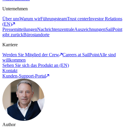
Unternehmen
Über uns
Warum wir
Führungsteam
Trust center
Investor Relations
(EN)
Pressemitteilungen
Nachrichtenzentrale
Auszeichnungen
SailPoint
gibt zurück
Bürostandorte
Karriere
Werden Sie Mitglied der Crew
Careers at SailPoint
Alle sind
willkommen
Sehen Sie sich das Produkt an (EN)
Kontakt
Kunden-Support-Portal
Author