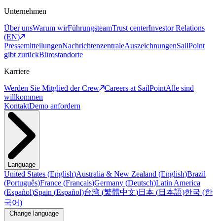
Unternehmen
Über uns
Warum wir
Führungsteam
Trust center
Investor Relations
(EN)
Pressemitteilungen
Nachrichtenzentrale
Auszeichnungen
SailPoint
gibt zurück
Bürostandorte
Karriere
Werden Sie Mitglied der Crew
Careers at SailPoint
Alle sind
willkommen
Kontakt
Demo anfordern
Language
United States
(
English
)
Australia & New Zealand
(
English
)
Brazil
(
Português
)
France
(
Français
)
Germany
(
Deutsch
)
Latin America
(
Español
)
Spain
(
Español
)
台湾
(
繁體中文
)
日本
(
日本語
)
한국
(
한
국어
)
Change language