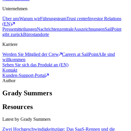
Unternehmen
Über uns
Warum wir
Führungsteam
Trust center
Investor Relations
(EN)
Pressemitteilungen
Nachrichtenzentrale
Auszeichnungen
SailPoint
gibt zurück
Bürostandorte
Karriere
Werden Sie Mitglied der Crew
Careers at SailPoint
Alle sind
willkommen
Sehen Sie sich das Produkt an (EN)
Kontakt
Kunden-Support-Portal
Author
Grady Summers
Resources
Latest by
Grady Summers
Zwei Hochgeschwindigkeitszüge: Das SaaS-Rennen und die