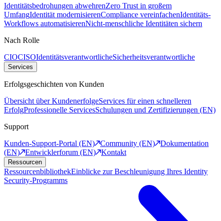
Identitätsbedrohungen abwehren
Zero Trust in großem
Umfang
Identität modernisieren
Compliance vereinfachen
Identitäts-
Workflows automatisieren
Nicht-menschliche Identitäten sichern
Nach Rolle
CIO
CISO
Identitätsverantwortliche
Sicherheitsverantwortliche
Services
Erfolgsgeschichten von Kunden
Übersicht über Kundenerfolge
Services für einen schnelleren
Erfolg
Professionelle Services
Schulungen und Zertifizierungen (EN)
Support
Kunden-Support-Portal (EN)
Community (EN)
Dokumentation
(EN)
Entwicklerforum (EN)
Kontakt
Ressourcen
Ressourcenbibliothek
Einblicke zur Beschleunigung Ihres Identity
Security-Programms