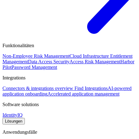
Funktionalitäten
Non-Employee Risk Management
Cloud Infrastructure Entitlement
Management
Data Access Security
Access Risk Management
Harbor
Pilot
Password Management
Integrations
Connectors & integrations overview
Find Integrations
AI-powered
application onboarding
Accelerated application management
Software solutions
IdentityIQ
Lösungen
Anwendungsfälle