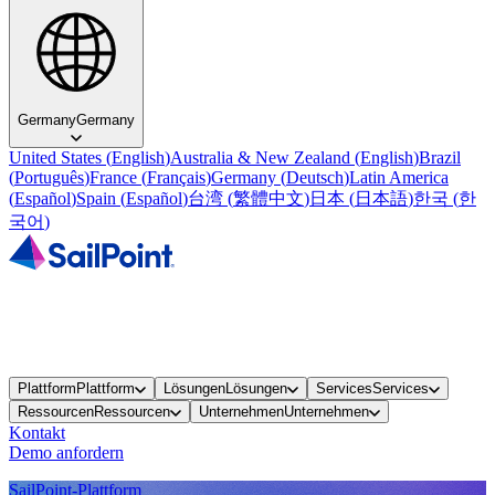
Germany
Germany
United States
(
English
)
Australia & New Zealand
(
English
)
Brazil
(
Português
)
France
(
Français
)
Germany
(
Deutsch
)
Latin America
(
Español
)
Spain
(
Español
)
台湾
(
繁體中文
)
日本
(
日本語
)
한국
(
한
국어
)
Plattform
Plattform
Lösungen
Lösungen
Services
Services
Ressourcen
Ressourcen
Unternehmen
Unternehmen
Kontakt
Demo anfordern
SailPoint-Plattform