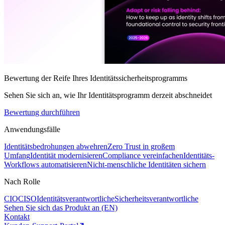
Bewertung der Reife Ihres Identitätssicherheitsprogramms
Sehen Sie sich an, wie Ihr Identitätsprogramm derzeit abschneidet
Bewertung durchführen
Anwendungsfälle
Identitätsbedrohungen abwehren
Zero Trust in großem
Umfang
Identität modernisieren
Compliance vereinfachen
Identitäts-
Workflows automatisieren
Nicht-menschliche Identitäten sichern
Nach Rolle
CIO
CISO
Identitätsverantwortliche
Sicherheitsverantwortliche
Sehen Sie sich das Produkt an (EN)
Kontakt