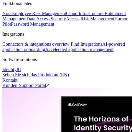
Funktionalitäten
Non-Employee Risk Management
Cloud Infrastructure Entitlement
Management
Data Access Security
Access Risk Management
Harbor
Pilot
Password Management
Integrations
Connectors & integrations overview
Find Integrations
AI-powered
application onboarding
Accelerated application management
Software solutions
IdentityIQ
Sehen Sie sich das Produkt an (EN)
Kontakt
Kunden-Support-Portal