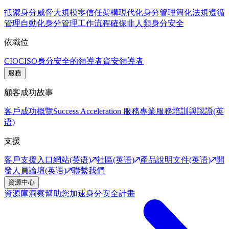
抵禦身分威脅
大規模零信任架構
現代化身分管理
簡化法規遵循
管理
自動化身分管理工作流程
確保非人類身分安全
依職位
CIO
CISO
身分安全的領導者
資安領導者
服務
顧客成功故事
客戶成功概覽
Success Acceleration 服務
專業服務
培訓與認證(英
语)
支援
客戶支援入口網站(英语)
社區(英语)
產品說明文件(英语)
開
發人員論壇(英语)
聯繫我們
資源中心
資源庫
洞察幫助您加速身分安全計畫