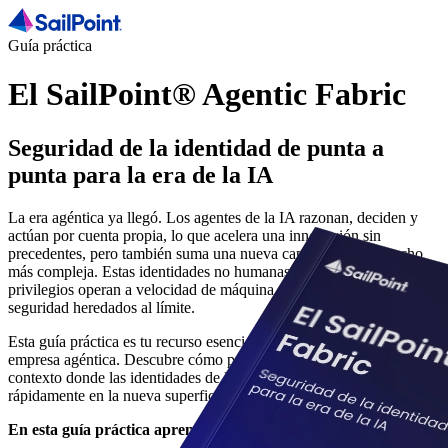
Guía práctica
El SailPoint® Agentic Fabric
Seguridad de la identidad de punta a
punta para la era de la IA
La era agéntica ya llegó. Los agentes de la IA razonan, deciden y
actúan por cuenta propia, lo que acelera una innovación sin
precedentes, pero también suma una nueva capa de riesgo, mucho
más compleja. Estas identidades no humanas, potentes y con
privilegios operan a velocidad de máquina y llevan los marcos de
seguridad heredados al límite.
Esta guía práctica es tu recurso esencial para entender y proteger a la
empresa agéntica. Descubre cómo proteger a tu organización en un
contexto donde las identidades de la IA se están convirtiendo
rápidamente en la nueva superficie de ataque principal.
En esta guía práctica aprenderás: