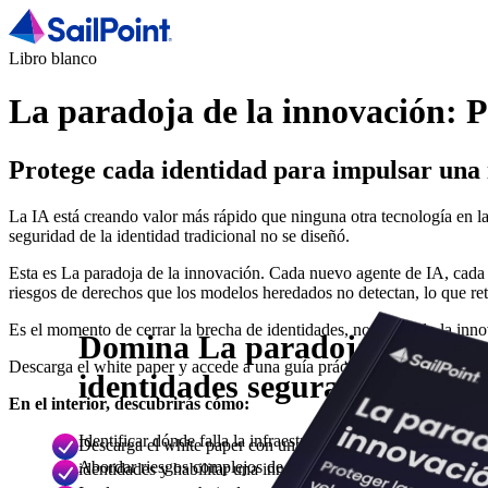
Libro blanco
La paradoja de la innovación: Pr
Protege cada identidad para impulsar una 
La IA está creando valor más rápido que ninguna otra tecnología en l
seguridad de la identidad tradicional no se diseñó.
Esta es La paradoja de la innovación. Cada nuevo agente de IA, cada s
riesgos de derechos que los modelos heredados no detectan, lo que re
Es el momento de cerrar la brecha de identidades, no frenando la inno
Domina La paradoja de la in
Descarga el white paper y accede a una guía práctica, en tres pasos, p
identidades seguras al ritmo 
En el interior, descubrirás cómo:
Identificar dónde falla la infraestructura de seguridad de la
Descarga el white paper con una guía específica, en tres pas
Abordar riesgos complejos de identidad, desde derechos hué
identidades y habilitar una innovación segura, impulsada po