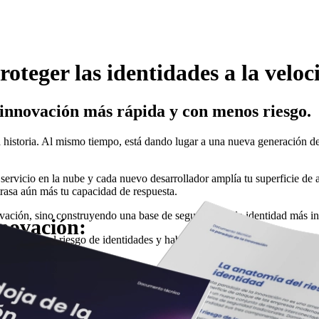
oteger las identidades a la veloc
innovación más rápida y con menos riesgo.
a historia. Al mismo tiempo, está dando lugar a una nueva generación d
ervicio en la nube y cada nuevo desarrollador amplía tu superficie de a
trasa aún más tu capacidad de respuesta.
vación, sino construyendo una base de seguridad de la identidad más int
novación:
ara reducir el riesgo de identidades y habilitar una innovación segura, 
de la IA
 identidad cuando las organizaciones aceleran.
os, para reducir el riesgo de
rfanos en la nube hasta IA agéntica.
r IA.