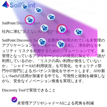
SailPoint Discovery Tool
社内に潜む"見えないAIリスク"を可視化
SailPoint Discovery Toolは、企業内で利用されている未管理の
アプリケーションやシャドーAIを可視化し、潜在的なセキ
ュリティ リスクを把握するためのソリューションです。 未
管理となっているアプリケーションの発見に加えて、「誰が
利用しているのか」「リスクの高い利用が発生していない
か」「シャドーAIの利用状況」を可視化。セキュリティ部
門やIT部門によるガバナンス強化をサポートします。AIや新
しいSaaSの活用が加速する中でも、可視性と統制を確保しな
がら、安全なイノベーション推進を実現します。
Discovery Toolで実現できること
未管理アプリやシャドーAIによる死角を削減