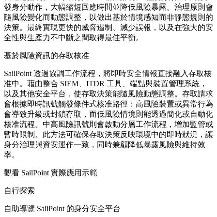
發身分動作，大幅縮短回應時間並降低風險暴露。治理原則會
隨風險變化而動態調整，以做出基於情境感知而非靜態規則的
決策。最終實現更快的威脅遏制、減少誤報，以及在強大的安
全性與生產力不中斷之間取得最佳平衡。
基於風險資訊的存取核准
SailPoint 透過協調工作流程，將即時安全情報直接融入存取核
准中。藉由整合 SIEM、ITDR 工具、端點與裝置管理系統，
以及其他安全平台，使存取決策能隨風險動態調整。存取請求
會根據即時訊號觸發條件式核准路徑：高風險裝置或異常行為
會導致升級或封鎖存取，而低風險情境則能透過簡化或自動化
核准流程。中高風險訊號則會啟動分層工作流程，增加監管或
暫時限制。此方法可確保存取決策反映環境中的即時狀況，讓
身分治理與資安運作一致，同時兼顧降低暴露風險與維持效
率。
觀看 SailPoint 實際應用示範
自行探索
自助導覽 SailPoint 的身分安全平台