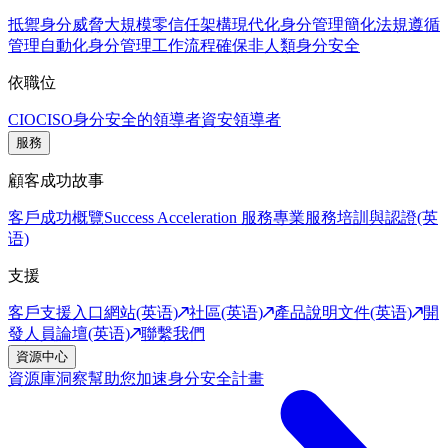
抵禦身分威脅
大規模零信任架構
現代化身分管理
簡化法規遵循
管理
自動化身分管理工作流程
確保非人類身分安全
依職位
CIO
CISO
身分安全的領導者
資安領導者
服務
顧客成功故事
客戶成功概覽
Success Acceleration 服務
專業服務
培訓與認證(英
语)
支援
客戶支援入口網站(英语)
社區(英语)
產品說明文件(英语)
開
發人員論壇(英语)
聯繫我們
資源中心
資源庫
洞察幫助您加速身分安全計畫