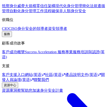
抵禦身分威脅
大規模零信任架構
現代化身分管理
簡化法規遵循
管理
自動化身分管理工作流程
確保非人類身分安全
依職位
CIO
CISO
身分安全的領導者
資安領導者
服務
顧客成功故事
客戶成功概覽
Success Acceleration 服務
專業服務
培訓與認證(英
语)
支援
客戶支援入口網站(英语)
社區(英语)
產品說明文件(英语)
開
發人員論壇(英语)
聯繫我們
資源中心
資源庫
洞察幫助您加速身分安全計畫