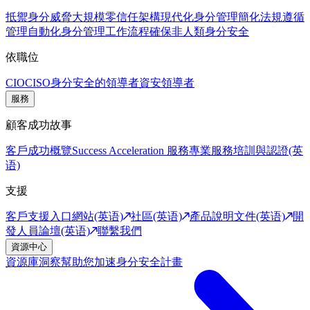
抵禦身分威脅
大規模零信任架構
現代化身分管理
簡化法規遵循
管理
自動化身分管理工作流程
確保非人類身分安全
依職位
CIO
CISO
身分安全的領導者
資安領導者
服務
顧客成功故事
客戶成功概覽
Success Acceleration 服務
專業服務
培訓與認證(英
语)
支援
客戶支援入口網站(英语)
社區(英语)
產品說明文件(英语)
開
發人員論壇(英语)
聯繫我們
資源中心
資源庫
洞察幫助您加速身分安全計畫