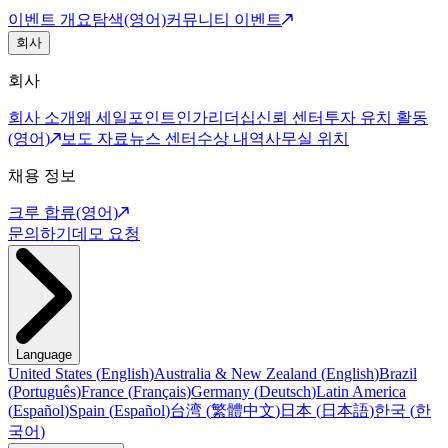
이벤트 개요
탐색(영어)
커뮤니티 이벤트
회사
회사
회사 소개
왜 세일포인트인가
리더십
신뢰 센터
투자 유치 활동
(영어)
보도 자료
뉴스 센터
수상 내역
사무실 위치
채용 정보
크루 합류(영어)
문의하기
데모 요청
Language
United States
(
English
)
Australia & New Zealand
(
English
)
Brazil
(
Português
)
France
(
Français
)
Germany
(
Deutsch
)
Latin America
(
Español
)
Spain
(
Español
)
台湾
(
繁體中文
)
日本
(
日本語
)
한국
(
한
국어
)