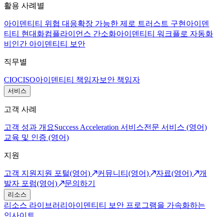
활용 사례별
아이덴티티 위협 대응
확장 가능한 제로 트러스트 구현
아이덴
티티 현대화
컴플라이언스 간소화
아이덴티티 워크플로 자동화
비인간 아이덴티티 보안
직무별
CIO
CISO
아이덴티티 책임자
보안 책임자
서비스
고객 사례
고객 성과 개요
Success Acceleration 서비스
전문 서비스 (영어)
교육 및 인증 (영어)
지원
고객 지원
지원 포털(영어)
커뮤니티(영어)
자료(영어)
개
발자 포럼(영어)
문의하기
리소스
리소스 라이브러리
아이덴티티 보안 프로그램을 가속화하는
인사이트