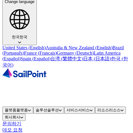
Change language
한국
한국
United States
(
English
)
Australia & New Zealand
(
English
)
Brazil
(
Português
)
France
(
Français
)
Germany
(
Deutsch
)
Latin America
(
Español
)
Spain
(
Español
)
台湾
(
繁體中文
)
日本
(
日本語
)
한국
(
한
국어
)
플랫폼
플랫폼
솔루션
솔루션
서비스
서비스
리소스
리소스
회사
회사
문의하기
데모 요청