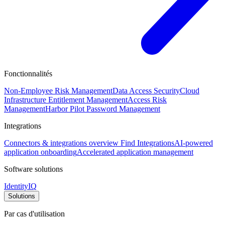
Fonctionnalités
Non-Employee Risk Management
Data Access Security
Cloud
Infrastructure Entitlement Management
Access Risk
Management
Harbor Pilot
Password Management
Integrations
Connectors & integrations overview
Find Integrations
AI-powered
application onboarding
Accelerated application management
Software solutions
IdentityIQ
Solutions
Par cas d'utilisation