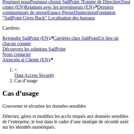
Pourquoi nous
Pourquoi choisir SailPoint ?
Equipe de Direction
Trust
center (EN)
Relations avec les investisseurs (EN)
Derniers
communiqués de presse
Espace Presse
Distinctions
Fondation
"SailPoint Gives Back"
Localisation des bureaux
Carrières
Rejoindre SailPoint (EN)
Carrières chez SailPoint
Un lieu où
chacun compte
Découvrez les solutions SailPoint
Nous contacter
Atención al Cliente (EN)
<
Data Access Security
Cas d’usage
Cas d’usage
Gouverner et sécuriser les données sensibles
Détectez, gérez et modifiez les accès risqués aux données sensibles
de l’entreprise, le tout dans le cadre d’une stratégie de sécurité axée
sur les identités numériques.