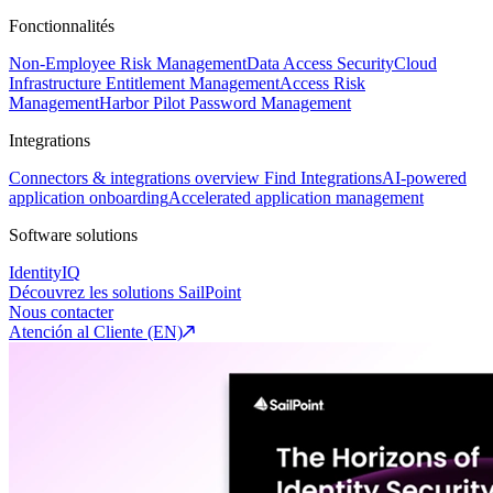
Fonctionnalités
Non-Employee Risk Management
Data Access Security
Cloud
Infrastructure Entitlement Management
Access Risk
Management
Harbor Pilot
Password Management
Integrations
Connectors & integrations overview
Find Integrations
AI-powered
application onboarding
Accelerated application management
Software solutions
IdentityIQ
Découvrez les solutions SailPoint
Nous contacter
Atención al Cliente (EN)