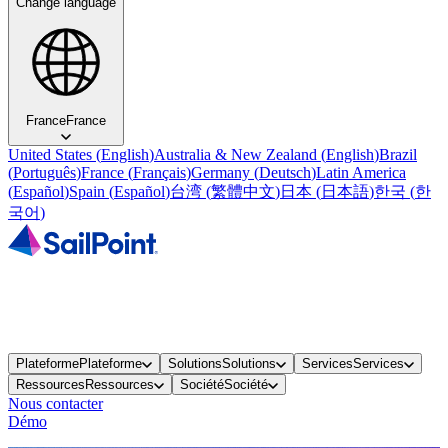
Change language
France
France
United States
(
English
)
Australia & New Zealand
(
English
)
Brazil
(
Português
)
France
(
Français
)
Germany
(
Deutsch
)
Latin America
(
Español
)
Spain
(
Español
)
台湾
(
繁體中文
)
日本
(
日本語
)
한국
(
한
국어
)
Plateforme
Plateforme
Solutions
Solutions
Services
Services
Ressources
Ressources
Société
Société
Nous contacter
Démo