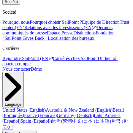
Société
Société
Pourquoi nous
Pourquoi choisir SailPoint ?
Equipe de Direction
Trust
center (EN)
Relations avec les investisseurs (EN)
Derniers
communiqués de presse
Espace Presse
Distinctions
Fondation
"SailPoint Gives Back"
Localisation des bureaux
Carrières
Rejoindre SailPoint (EN)
Carrières chez SailPoint
Un lieu où
chacun compte
Nous contacter
Démo
Language
United States
(
English
)
Australia & New Zealand
(
English
)
Brazil
(
Português
)
France
(
Français
)
Germany
(
Deutsch
)
Latin America
(
Español
)
Spain
(
Español
)
台湾
(
繁體中文
)
日本
(
日本語
)
한국
(
한
국어
)