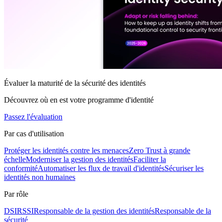
Évaluer la maturité de la sécurité des identités
Découvrez où en est votre programme d'identité
Passez l'évaluation
Par cas d'utilisation
Protéger les identités contre les menaces
Zero Trust à grande
échelle
Moderniser la gestion des identités
Faciliter la
conformité
Automatiser les flux de travail d'identités
Sécuriser les
identités non humaines
Par rôle
DSI
RSSI
Responsable de la gestion des identités
Responsable de la
sécurité