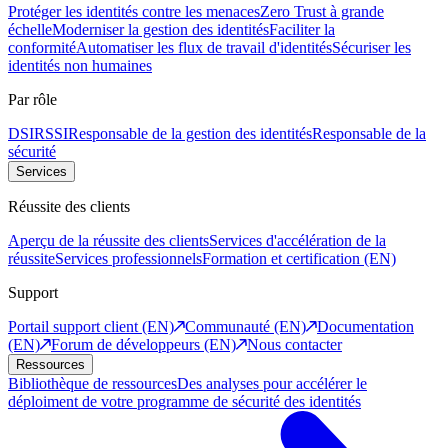
Protéger les identités contre les menaces
Zero Trust à grande
échelle
Moderniser la gestion des identités
Faciliter la
conformité
Automatiser les flux de travail d'identités
Sécuriser les
identités non humaines
Par rôle
DSI
RSSI
Responsable de la gestion des identités
Responsable de la
sécurité
Services
Réussite des clients
Aperçu de la réussite des clients
Services d'accélération de la
réussite
Services professionnels
Formation et certification (EN)
Support
Portail support client (EN)
Communauté (EN)
Documentation
(EN)
Forum de développeurs (EN)
Nous contacter
Ressources
Bibliothèque de ressources
Des analyses pour accélérer le
déploiment de votre programme de sécurité des identités