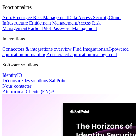
Fonctionnalités
Non-Employee Risk Management
Data Access Security
Cloud
Infrastructure Entitlement Management
Access Risk
Management
Harbor Pilot
Password Management
Integrations
Connectors & integrations overview
Find Integrations
AI-powered
application onboarding
Accelerated application management
Software solutions
IdentityIQ
Découvrez les solutions SailPoint
Nous contacter
Atención al Cliente (EN)