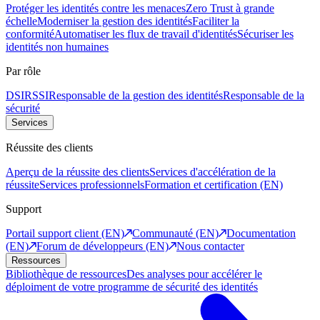
Protéger les identités contre les menaces
Zero Trust à grande
échelle
Moderniser la gestion des identités
Faciliter la
conformité
Automatiser les flux de travail d'identités
Sécuriser les
identités non humaines
Par rôle
DSI
RSSI
Responsable de la gestion des identités
Responsable de la
sécurité
Services
Réussite des clients
Aperçu de la réussite des clients
Services d'accélération de la
réussite
Services professionnels
Formation et certification (EN)
Support
Portail support client (EN)
Communauté (EN)
Documentation
(EN)
Forum de développeurs (EN)
Nous contacter
Ressources
Bibliothèque de ressources
Des analyses pour accélérer le
déploiment de votre programme de sécurité des identités