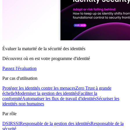
Évaluer la maturité de la sécurité des identités
Découvrez où en est votre programme d'identité
Passez l'évaluation
Par cas d'utilisation
Protéger les identités contre les menaces
Zero Trust à grande
échelle
Moderniser la gestion des identités
Faciliter la
conformité
Automatiser les flux de travail d'identités
Sécuriser les
identités non humaines
Par rôle
DSI
RSSI
Responsable de la gestion des identités
Responsable de la
sécurité