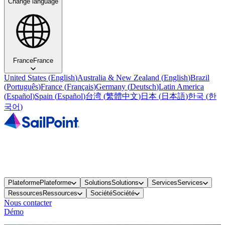
Change language
France
France
United States
(
English
)
Australia & New Zealand
(
English
)
Brazil
(
Português
)
France
(
Français
)
Germany
(
Deutsch
)
Latin America
(
Español
)
Spain
(
Español
)
台湾
(
繁體中文
)
日本
(
日本語
)
한국
(
한
국어
)
Plateforme
Plateforme
Solutions
Solutions
Services
Services
Ressources
Ressources
Société
Société
Nous contacter
Démo