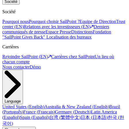
Société
Société
Pourquoi nous
Pourquoi choisir SailPoint ?
Equipe de Direction
Trust
center (EN)
Relations avec les investisseurs (EN)
Derniers
communiqués de presse
Espace Presse
Distinctions
Fondation
"SailPoint Gives Back"
Localisation des bureaux
Carrières
Rejoindre SailPoint (EN)
Carrières chez SailPoint
Un lieu où
chacun compte
Nous contacter
Démo
Language
United States
(
English
)
Australia & New Zealand
(
English
)
Brazil
(
Português
)
France
(
Français
)
Germany
(
Deutsch
)
Latin America
(
Español
)
Spain
(
Español
)
台湾
(
繁體中文
)
日本
(
日本語
)
한국
(
한
국어
)