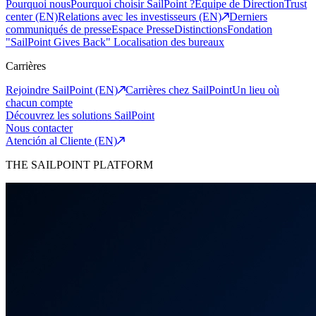
Pourquoi nous
Pourquoi choisir SailPoint ?
Equipe de Direction
Trust
center (EN)
Relations avec les investisseurs (EN)
Derniers
communiqués de presse
Espace Presse
Distinctions
Fondation
"SailPoint Gives Back"
Localisation des bureaux
Carrières
Rejoindre SailPoint (EN)
Carrières chez SailPoint
Un lieu où
chacun compte
Découvrez les solutions SailPoint
Nous contacter
Atención al Cliente (EN)
THE SAILPOINT PLATFORM