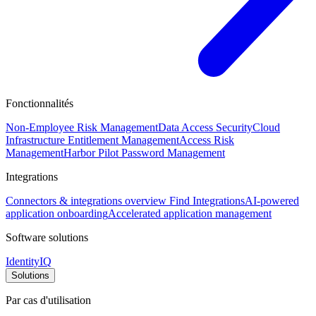
Fonctionnalités
Non-Employee Risk Management
Data Access Security
Cloud
Infrastructure Entitlement Management
Access Risk
Management
Harbor Pilot
Password Management
Integrations
Connectors & integrations overview
Find Integrations
AI-powered
application onboarding
Accelerated application management
Software solutions
IdentityIQ
Solutions
Par cas d'utilisation