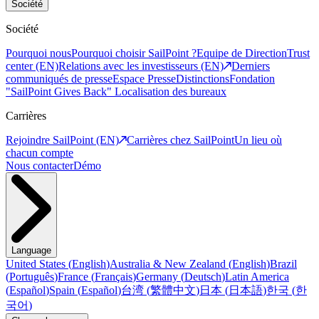
Société
Société
Pourquoi nous
Pourquoi choisir SailPoint ?
Equipe de Direction
Trust
center (EN)
Relations avec les investisseurs (EN)
Derniers
communiqués de presse
Espace Presse
Distinctions
Fondation
"SailPoint Gives Back"
Localisation des bureaux
Carrières
Rejoindre SailPoint (EN)
Carrières chez SailPoint
Un lieu où
chacun compte
Nous contacter
Démo
Language
United States
(
English
)
Australia & New Zealand
(
English
)
Brazil
(
Português
)
France
(
Français
)
Germany
(
Deutsch
)
Latin America
(
Español
)
Spain
(
Español
)
台湾
(
繁體中文
)
日本
(
日本語
)
한국
(
한
국어
)