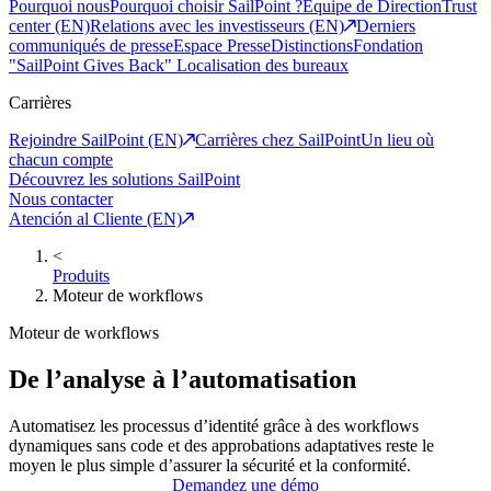
Pourquoi nous
Pourquoi choisir SailPoint ?
Equipe de Direction
Trust
center (EN)
Relations avec les investisseurs (EN)
Derniers
communiqués de presse
Espace Presse
Distinctions
Fondation
"SailPoint Gives Back"
Localisation des bureaux
Carrières
Rejoindre SailPoint (EN)
Carrières chez SailPoint
Un lieu où
chacun compte
Découvrez les solutions SailPoint
Nous contacter
Atención al Cliente (EN)
<
Produits
Moteur de workflows
Moteur de workflows
De l’analyse à l’automatisation
Automatisez les processus d’identité grâce à des workflows
dynamiques sans code et des approbations adaptatives reste le
moyen le plus simple d’assurer la sécurité et la conformité.
Demandez une démo