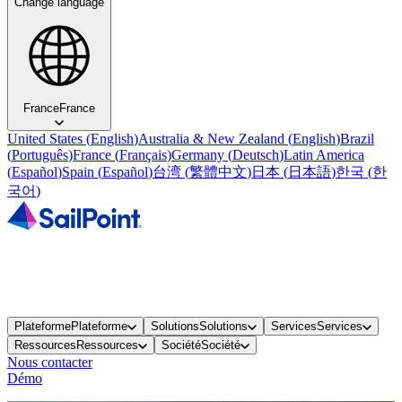
Change language
France
France
United States
(
English
)
Australia & New Zealand
(
English
)
Brazil
(
Português
)
France
(
Français
)
Germany
(
Deutsch
)
Latin America
(
Español
)
Spain
(
Español
)
台湾
(
繁體中文
)
日本
(
日本語
)
한국
(
한
국어
)
Plateforme
Plateforme
Solutions
Solutions
Services
Services
Ressources
Ressources
Société
Société
Nous contacter
Démo