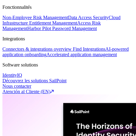
Fonctionnalités
Non-Employee Risk Management
Data Access Security
Cloud
Infrastructure Entitlement Management
Access Risk
Management
Harbor Pilot
Password Management
Integrations
Connectors & integrations overview
Find Integrations
AI-powered
application onboarding
Accelerated application management
Software solutions
IdentityIQ
Découvrez les solutions SailPoint
Nous contacter
Atención al Cliente (EN)