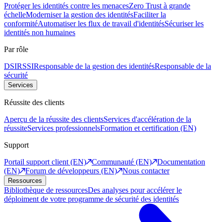
Protéger les identités contre les menaces
Zero Trust à grande
échelle
Moderniser la gestion des identités
Faciliter la
conformité
Automatiser les flux de travail d'identités
Sécuriser les
identités non humaines
Par rôle
DSI
RSSI
Responsable de la gestion des identités
Responsable de la
sécurité
Services
Réussite des clients
Aperçu de la réussite des clients
Services d'accélération de la
réussite
Services professionnels
Formation et certification (EN)
Support
Portail support client (EN)
Communauté (EN)
Documentation
(EN)
Forum de développeurs (EN)
Nous contacter
Ressources
Bibliothèque de ressources
Des analyses pour accélérer le
déploiment de votre programme de sécurité des identités