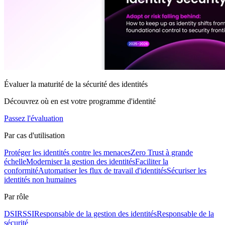
Évaluer la maturité de la sécurité des identités
Découvrez où en est votre programme d'identité
Passez l'évaluation
Par cas d'utilisation
Protéger les identités contre les menaces
Zero Trust à grande
échelle
Moderniser la gestion des identités
Faciliter la
conformité
Automatiser les flux de travail d'identités
Sécuriser les
identités non humaines
Par rôle
DSI
RSSI
Responsable de la gestion des identités
Responsable de la
sécurité