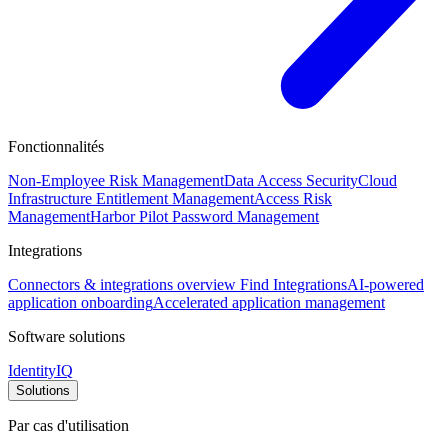
Fonctionnalités
Non-Employee Risk Management
Data Access Security
Cloud
Infrastructure Entitlement Management
Access Risk
Management
Harbor Pilot
Password Management
Integrations
Connectors & integrations overview
Find Integrations
AI-powered
application onboarding
Accelerated application management
Software solutions
IdentityIQ
Solutions
Par cas d'utilisation