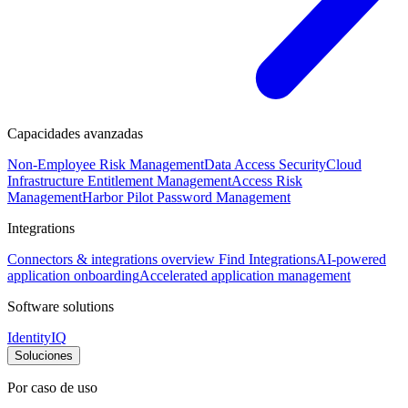
Capacidades avanzadas
Non-Employee Risk Management
Data Access Security
Cloud
Infrastructure Entitlement Management
Access Risk
Management
Harbor Pilot
Password Management
Integrations
Connectors & integrations overview
Find Integrations
AI-powered
application onboarding
Accelerated application management
Software solutions
IdentityIQ
Soluciones
Por caso de uso