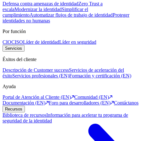
Defensa contra amenazas de identidad
Zero Trust a
escala
Modernizar la identidad
Simplificar el
cumplimiento
Automatizar flujos de trabajo de identidad
Proteger
identidades no humanas
Por función
CIO
CISO
Líder de identidad
Líder en seguridad
Servicios
Éxitos del cliente
Descripción de Customer success
Servicios de aceleración del
éxito
Servicios profesionales (EN)
Formación y certificación (EN)
Ayuda
Portal de Atención al Cliente (EN)
Comunidad (EN)
Documentación (EN)
Foro para desarrolladores (EN)
Contáctanos
Recursos
Biblioteca de recursos
Información para acelerar tu programa de
seguridad de la identidad