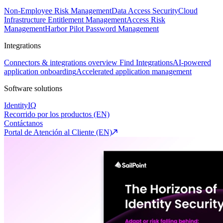
Non-Employee Risk Management
Data Access Security
Cloud
Infrastructure Entitlement Management
Access Risk
Management
Harbor Pilot
Password Management
Integrations
Connectors & integrations overview
Find Integrations
AI-powered
application onboarding
Accelerated application management
Software solutions
IdentityIQ
Recorrido por los productos (EN)
Contáctanos
Portal de Atención al Cliente (EN)