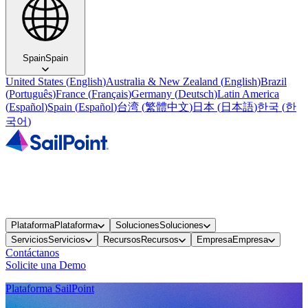
Spain
Spain
United States
(
English
)
Australia & New Zealand
(
English
)
Brazil
(
Português
)
France
(
Français
)
Germany
(
Deutsch
)
Latin America
(
Español
)
Spain
(
Español
)
台湾
(
繁體中文
)
日本
(
日本語
)
한국
(
한
국어
)
Plataforma
Plataforma
Soluciones
Soluciones
Servicios
Servicios
Recursos
Recursos
Empresa
Empresa
Contáctanos
Solicite una Demo
Plataforma SailPoint