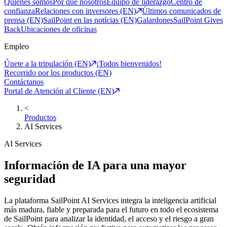
Quiénes somos
Por qué nosotros
Equipo de liderazgo
Centro de
confianza
Relaciones con inversores (EN)
Últimos comunicados de
prensa (EN)
SailPoint en las notícias (EN)
Galardones
SailPoint Gives
Back
Ubicaciones de oficinas
Empleo
Únete a la tripulación (EN)
¡Todos bienvenidos!
Recorrido por los productos (EN)
Contáctanos
Portal de Atención al Cliente (EN)
<
Productos
AI Services
AI Services
Información de IA para una mayor
seguridad
La plataforma SailPoint AI Services integra la inteligencia artificial
más madura, fiable y preparada para el futuro en todo el ecosistema
de SailPoint para analizar la identidad, el acceso y el riesgo a gran