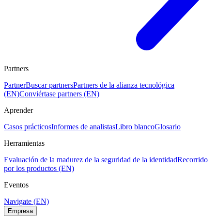
Partners
Partner
Buscar partners
Partners de la alianza tecnológica
(EN)
Conviértase partners (EN)
Aprender
Casos prácticos
Informes de analistas
Libro blanco
Glosario
Herramientas
Evaluación de la madurez de la seguridad de la identidad
Recorrido
por los productos (EN)
Eventos
Navigate (EN)
Empresa