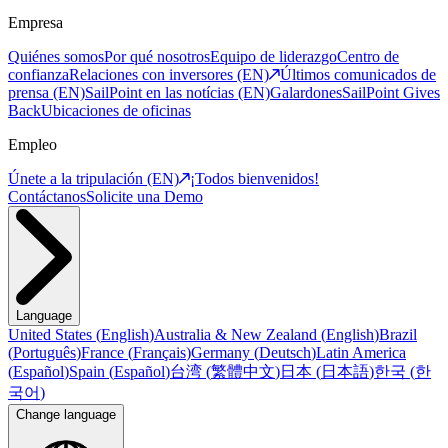
Empresa
Quiénes somos
Por qué nosotros
Equipo de liderazgo
Centro de
confianza
Relaciones con inversores (EN)
Últimos comunicados de
prensa (EN)
SailPoint en las notícias (EN)
Galardones
SailPoint Gives
Back
Ubicaciones de oficinas
Empleo
Únete a la tripulación (EN)
¡Todos bienvenidos!
Contáctanos
Solicite una Demo
Language
United States
(
English
)
Australia & New Zealand
(
English
)
Brazil
(
Português
)
France
(
Français
)
Germany
(
Deutsch
)
Latin America
(
Español
)
Spain
(
Español
)
台湾
(
繁體中文
)
日本
(
日本語
)
한국
(
한
국어
)
Change language