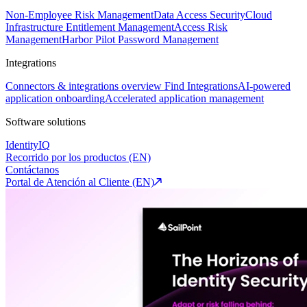
Non-Employee Risk Management
Data Access Security
Cloud
Infrastructure Entitlement Management
Access Risk
Management
Harbor Pilot
Password Management
Integrations
Connectors & integrations overview
Find Integrations
AI-powered
application onboarding
Accelerated application management
Software solutions
IdentityIQ
Recorrido por los productos (EN)
Contáctanos
Portal de Atención al Cliente (EN)