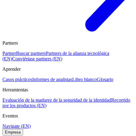
Partners
Partner
Buscar partners
Partners de la alianza tecnológica
(EN)
Conviértase partners (EN)
Aprender
Casos prácticos
Informes de analistas
Libro blanco
Glosario
Herramientas
Evaluación de la madurez de la seguridad de la identidad
Recorrido
por los productos (EN)
Eventos
Navigate (EN)
Empresa