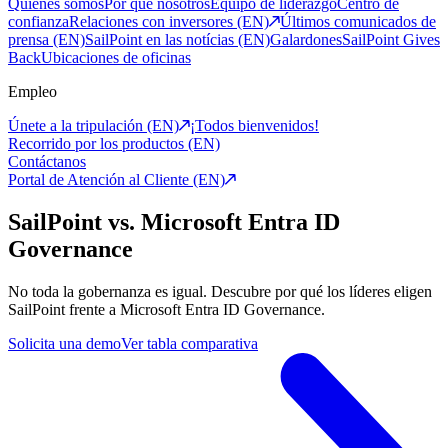
Quiénes somos
Por qué nosotros
Equipo de liderazgo
Centro de
confianza
Relaciones con inversores (EN)
Últimos comunicados de
prensa (EN)
SailPoint en las notícias (EN)
Galardones
SailPoint Gives
Back
Ubicaciones de oficinas
Empleo
Únete a la tripulación (EN)
¡Todos bienvenidos!
Recorrido por los productos (EN)
Contáctanos
Portal de Atención al Cliente (EN)
SailPoint vs. Microsoft Entra ID
Governance
No toda la gobernanza es igual. Descubre por qué los líderes eligen
SailPoint frente a Microsoft Entra ID Governance.
Solicita una demo
Ver tabla comparativa