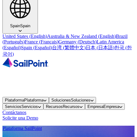
Spain
Spain
United States
(
English
)
Australia & New Zealand
(
English
)
Brazil
(
Português
)
France
(
Français
)
Germany
(
Deutsch
)
Latin America
(
Español
)
Spain
(
Español
)
台湾
(
繁體中文
)
日本
(
日本語
)
한국
(
한
국어
)
Plataforma
Plataforma
Soluciones
Soluciones
Servicios
Servicios
Recursos
Recursos
Empresa
Empresa
Contáctanos
Solicite una Demo
Plataforma SailPoint