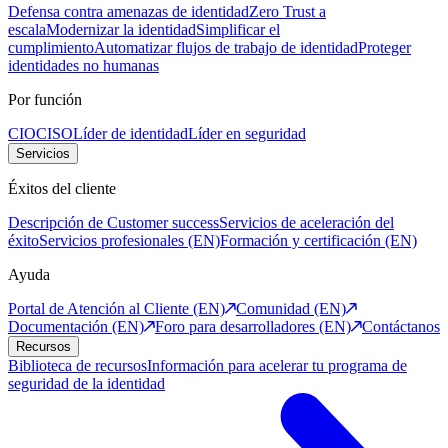
Defensa contra amenazas de identidad
Zero Trust a
escala
Modernizar la identidad
Simplificar el
cumplimiento
Automatizar flujos de trabajo de identidad
Proteger
identidades no humanas
Por función
CIO
CISO
Líder de identidad
Líder en seguridad
Servicios
Éxitos del cliente
Descripción de Customer success
Servicios de aceleración del
éxito
Servicios profesionales (EN)
Formación y certificación (EN)
Ayuda
Portal de Atención al Cliente (EN)
Comunidad (EN)
Documentación (EN)
Foro para desarrolladores (EN)
Contáctanos
Recursos
Biblioteca de recursos
Información para acelerar tu programa de
seguridad de la identidad