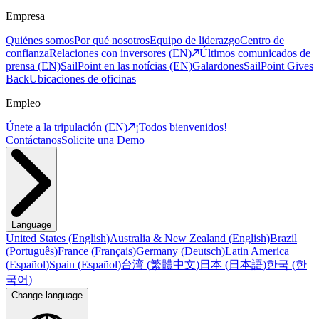
Empresa
Quiénes somos
Por qué nosotros
Equipo de liderazgo
Centro de
confianza
Relaciones con inversores (EN)
Últimos comunicados de
prensa (EN)
SailPoint en las notícias (EN)
Galardones
SailPoint Gives
Back
Ubicaciones de oficinas
Empleo
Únete a la tripulación (EN)
¡Todos bienvenidos!
Contáctanos
Solicite una Demo
Language
United States
(
English
)
Australia & New Zealand
(
English
)
Brazil
(
Português
)
France
(
Français
)
Germany
(
Deutsch
)
Latin America
(
Español
)
Spain
(
Español
)
台湾
(
繁體中文
)
日本
(
日本語
)
한국
(
한
국어
)
Change language