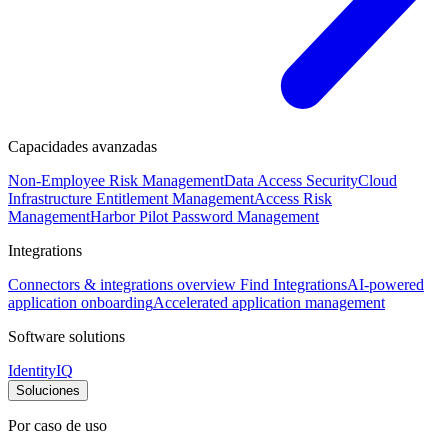
Capacidades avanzadas
Non-Employee Risk Management
Data Access Security
Cloud
Infrastructure Entitlement Management
Access Risk
Management
Harbor Pilot
Password Management
Integrations
Connectors & integrations overview
Find Integrations
AI-powered
application onboarding
Accelerated application management
Software solutions
IdentityIQ
Soluciones
Por caso de uso