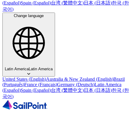
(
Español
)
Spain
(
Español
)
台湾
(
繁體中文
)
日本
(
日本語
)
한국
(
한
국어
)
Change language
Latin America
Latin America
United States
(
English
)
Australia & New Zealand
(
English
)
Brazil
(
Português
)
France
(
Français
)
Germany
(
Deutsch
)
Latin America
(
Español
)
Spain
(
Español
)
台湾
(
繁體中文
)
日本
(
日本語
)
한국
(
한
국어
)