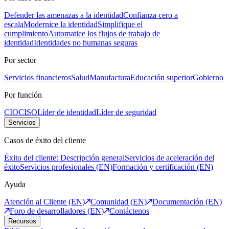
Defender las amenazas a la identidad
Confianza cero a
escala
Modernice la identidad
Simplifique el
cumplimiento
Automatice los flujos de trabajo de
identidad
Identidades no humanas seguras
Por sector
Servicios financieros
Salud
Manufactura
Educación superior
Gobierno
Por función
CIO
CISO
Líder de identidad
Líder de seguridad
Servicios
Casos de éxito del cliente
Éxito del cliente: Descripción general
Servicios de aceleración del
éxito
Servicios profesionales (EN)
Formación y certificación (EN)
Ayuda
Atención al Cliente (EN)
Comunidad (EN)
Documentación (EN)
Foro de desarrolladores (EN)
Contáctenos
Recursos