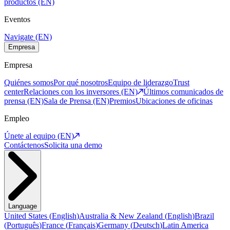
productos (EN)
Eventos
Navigate (EN)
Empresa
Empresa
Quiénes somos
Por qué nosotros
Equipo de liderazgo
Trust
center
Relaciones con los inversores (EN)
Últimos comunicados de
prensa (EN)
Sala de Prensa (EN)
Premios
Ubicaciones de oficinas
Empleo
Únete al equipo (EN)
Contáctenos
Solicita una demo
Language
United States
(
English
)
Australia & New Zealand
(
English
)
Brazil
(
Português
)
France
(
Français
)
Germany
(
Deutsch
)
Latin America