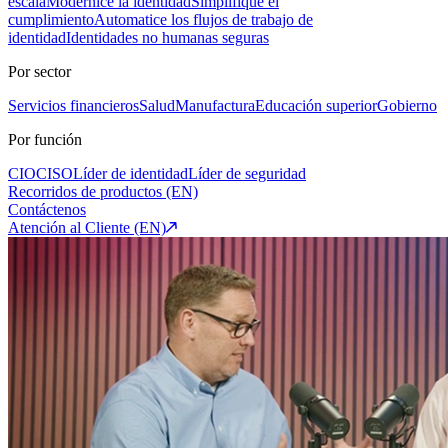
escala
Modernice la identidad
Simplifique el
cumplimiento
Automatice los flujos de trabajo de
identidad
Identidades no humanas seguras
Por sector
Servicios financieros
Salud
Manufactura
Educación superior
Gobierno
Por función
CIO
CISO
Líder de identidad
Líder de seguridad
Recorridos de productos (EN)
Contáctenos
Atención al Cliente (EN)