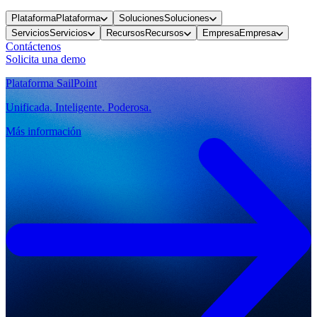
Plataforma
Plataforma
Soluciones
Soluciones
Servicios
Servicios
Recursos
Recursos
Empresa
Empresa
Contáctenos
Solicita una demo
Plataforma SailPoint
Unificada. Inteligente. Poderosa.
Más información